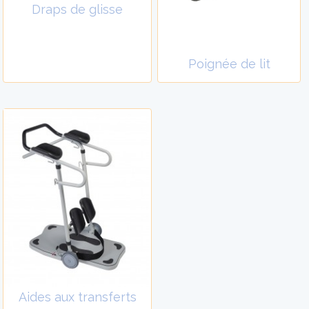
Draps de glisse
MOBILITE
MOBILITE
AIDES
AIDES
Poignée de lit
TECHNIQUES
TECHNIQUES
ORTHOPEDIE
ORTHOPEDIE
VIDÉOS
VIDÉOS
Aides aux transferts