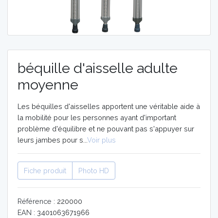
MOBILITE
MOBILITE
AIDES
AIDES
TECHNIQUES
TECHNIQUES
béquille d'aisselle adulte
ORTHOPEDIE
ORTHOPEDIE
moyenne
Les béquilles d'aisselles apportent une véritable aide à
VIDÉOS
VIDÉOS
la mobilité pour les personnes ayant d'important
problème d'équilibre et ne pouvant pas s'appuyer sur
leurs jambes pour s...
Voir plus
Fiche produit
Photo HD
Référence :
220000
EAN :
3401063671966