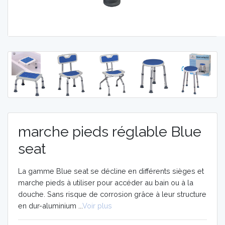
MOBILITE
MOBILITE
AIDES
AIDES
TECHNIQUES
TECHNIQUES
ORTHOPEDIE
ORTHOPEDIE
VIDÉOS
VIDÉOS
marche pieds réglable Blue
seat
La gamme Blue seat se décline en différents sièges et
marche pieds à utiliser pour accéder au bain ou à la
douche. Sans risque de corrosion grâce à leur structure
en dur-aluminium ...
Voir plus