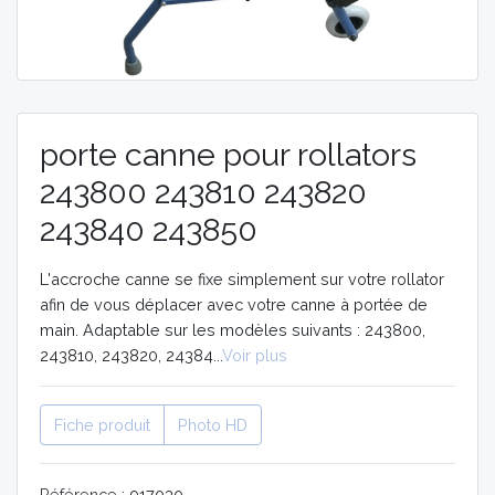
MOBILITE
MOBILITE
AIDES
AIDES
TECHNIQUES
TECHNIQUES
porte canne pour rollators
ORTHOPEDIE
ORTHOPEDIE
243800 243810 243820
243840 243850
VIDÉOS
VIDÉOS
L'accroche canne se fixe simplement sur votre rollator
afin de vous déplacer avec votre canne à portée de
main. Adaptable sur les modèles suivants : 243800,
243810, 243820, 24384...
Voir plus
Fiche produit
Photo HD
Référence :
917030