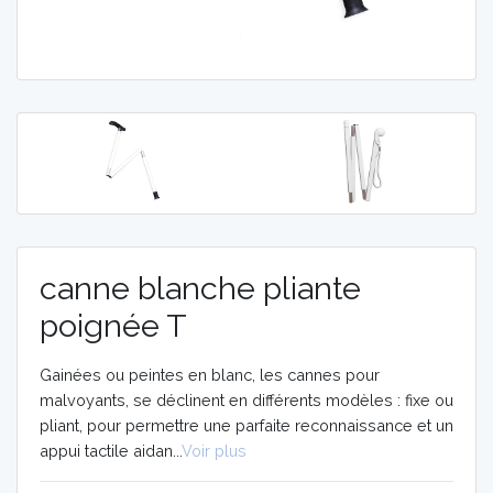
MOBILITE
MOBILITE
AIDES
AIDES
TECHNIQUES
TECHNIQUES
ORTHOPEDIE
ORTHOPEDIE
VIDÉOS
VIDÉOS
canne blanche pliante
poignée T
Gainées ou peintes en blanc, les cannes pour
malvoyants, se déclinent en différents modèles : fixe ou
pliant, pour permettre une parfaite reconnaissance et un
appui tactile aidan...
Voir plus