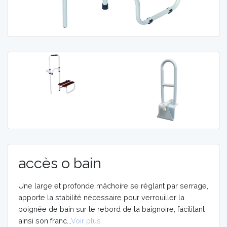
MOBILITE
MOBILITE
AIDES
AIDES
TECHNIQUES
TECHNIQUES
ORTHOPEDIE
ORTHOPEDIE
VIDÉOS
VIDÉOS
accès o bain
Une large et profonde mâchoire se réglant par serrage,
apporte la stabilité nécessaire pour verrouiller la
poignée de bain sur le rebord de la baignoire, facilitant
ainsi son franc...
Voir plus