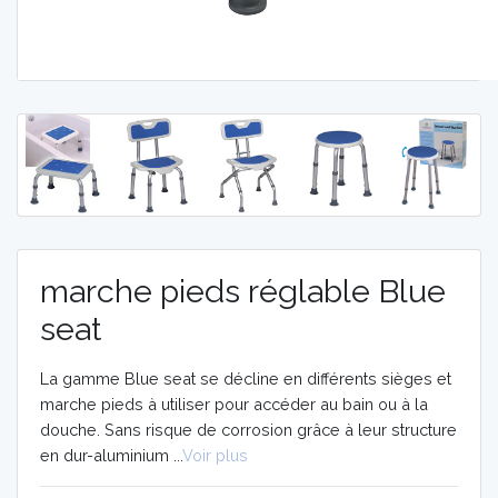
MOBILITE
MOBILITE
AIDES
AIDES
TECHNIQUES
TECHNIQUES
ORTHOPEDIE
ORTHOPEDIE
VIDÉOS
VIDÉOS
marche pieds réglable Blue
seat
La gamme Blue seat se décline en différents sièges et
marche pieds à utiliser pour accéder au bain ou à la
douche. Sans risque de corrosion grâce à leur structure
en dur-aluminium ...
Voir plus